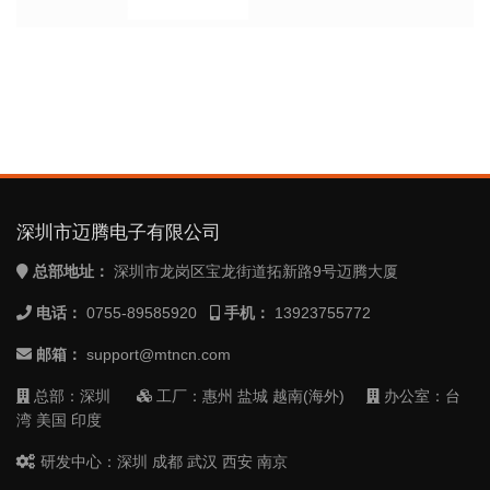
深圳市迈腾电子有限公司
总部地址：
深圳市龙岗区宝龙街道拓新路9号迈腾大厦
电话：
0755-89585920
手机：
13923755772
邮箱：
support@mtncn.com
总部：深圳
工厂：惠州 盐城 越南(海外)
办公室：台
湾 美国 印度
研发中心：深圳 成都 武汉 西安 南京