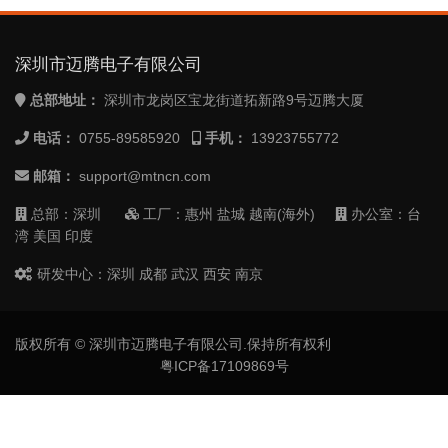
深圳市迈腾电子有限公司
总部地址：
深圳市龙岗区宝龙街道拓新路9号迈腾大厦
电话：
0755-89585920
手机：
13923755772
邮箱：
support@mtncn.com
总部：深圳
工厂：惠州 盐城 越南(海外)
办公室：台
湾 美国 印度
研发中心：深圳 成都 武汉 西安 南京
版权所有 © 深圳市迈腾电子有限公司.保持所有权利
粤ICP备17109869号