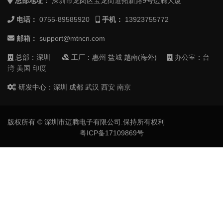
总部地址：
深圳市龙岗区宝龙街道拓新路9号迈腾大厦
电话：
0755-89585920
手机：
13923755772
邮箱：
support@mtncn.com
总部：深圳
工厂：惠州 盐城 越南(海外)
办公室：台
湾 美国 印度
研发中心：深圳 成都 武汉 西安 南京
版权所有 © 深圳市迈腾电子有限公司.保持所有权利
粤ICP备17109869号