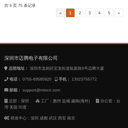
共 5 页 75 条记录
«
1
2
3
4
5
»
深圳市迈腾电子有限公司
总部地址：
深圳市龙岗区宝龙街道拓新路9号迈腾大厦
电话：
0755-89585920
手机：
13923755772
邮箱：
support@mtncn.com
总部：深圳
工厂：惠州 盐城 越南(海外)
办公室：台
湾 美国 印度
研发中心：深圳 成都 武汉 西安 南京