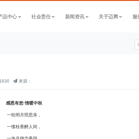
产品中心
社会责任
新闻资讯
关于迈腾
服
1630
来源：
感恩有您·情暖中秋
一轮明月照思亲，
一缕桂香醉人间，
一块月饼尝香甜，