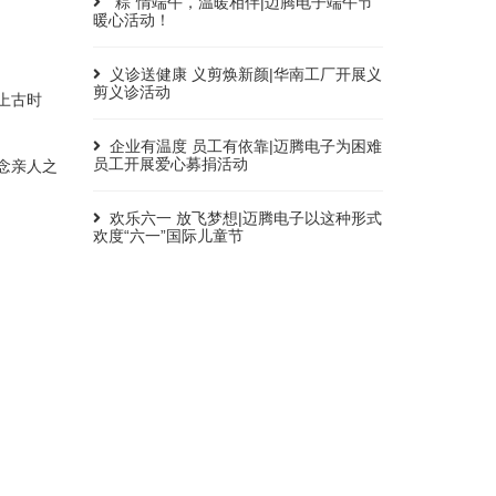
“粽”情端午，温暖相伴|迈腾电子端午节
暖心活动！
义诊送健康 义剪焕新颜|华南工厂开展义
剪义诊活动
上古时
企业有温度 员工有依靠|迈腾电子为困难
员工开展爱心募捐活动
念亲人之
欢乐六一 放飞梦想|迈腾电子以这种形式
欢度“六一”国际儿童节